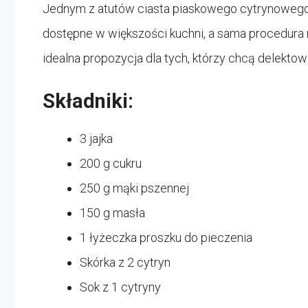
Jednym z atutów ciasta piaskowego cytrynowego j
dostępne w większości kuchni, a sama procedura 
idealna propozycja dla tych, którzy chcą delek
Składniki:
3 jajka
200 g cukru
250 g mąki pszennej
150 g masła
1 łyżeczka proszku do pieczenia
Skórka z 2 cytryn
Sok z 1 cytryny