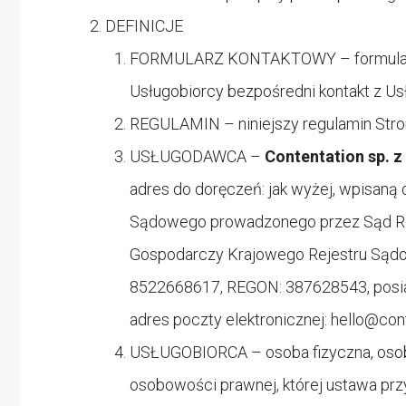
DEFINICJE
FORMULARZ KONTAKTOWY – formularz
Usługobiorcy bezpośredni kontakt z U
REGULAMIN – niniejszy regulamin Stro
USŁUGODAWCA –
Contentation sp. z 
adres do doręczeń: jak wyżej, wpisaną
Sądowego prowadzonego przez Sąd Rej
Gospodarczy Krajowego Rejestru Sąd
8522668617, REGON: 387628543, posiad
adres poczty elektronicznej:
hello@con
USŁUGOBIORCA – osoba fizyczna, osoba
osobowości prawnej, której ustawa prz