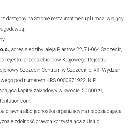
 dostępny na Stronie
restaurantmenu.pl umożliwiający
sługodawcą.
ny.
o.o.
, adres siedziby: aleja Piastów 22, 71-064 Szczecin,
 do rejestru przedsiębiorców Krajowego Rejestru
onowy Szczecin-Centrum w Szczecinie, XIII Wydział
owego pod numerem KRS 0000871922, NIP:
ającą kapitał zakładowy w kwocie: 50.000 zł,
tentation.com
.
 prawna albo jednostka organizacyjna nieposiadająca
yznaje zdolność prawną korzystająca z Usługi