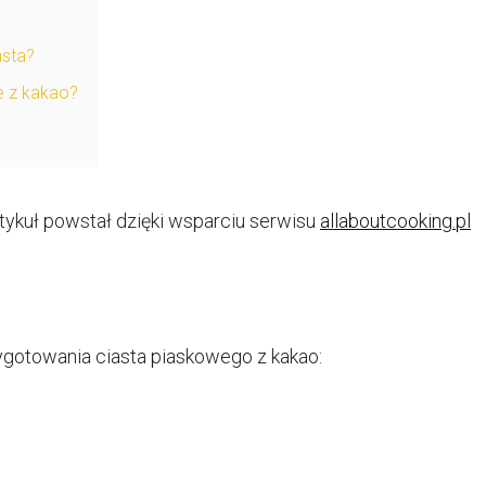
asta?
 z kakao?
rtykuł powstał dzięki wsparciu serwisu
allaboutcooking.pl
zygotowania ciasta piaskowego z kakao: