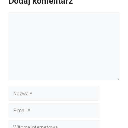
Dodaj komentarz
Komentarz
Nazwa
E-
mail
Witryna