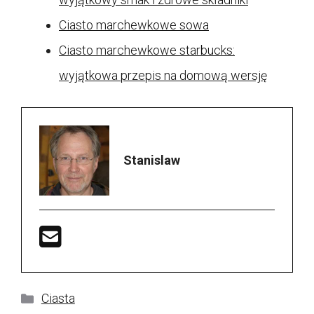
Ciasto marchewkowe sowa
Ciasto marchewkowe starbucks:
wyjątkowa przepis na domową wersję
Stanislaw
Kategorie
Ciasta