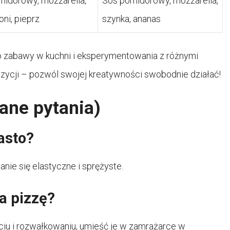
midorowy, mozzarella,
Sos pomidorowy, mozzarella,
ni, pieprz
szynka, ananas
o zabawy w kuchni i eksperymentowania z różnymi
pozycji – pozwól swojej kreatywności swobodnie działać!
ane pytania)
asto?
anie się elastyczne i sprężyste.
a pizzę?
ciu i rozwałkowaniu, umieść je w zamrażarce w