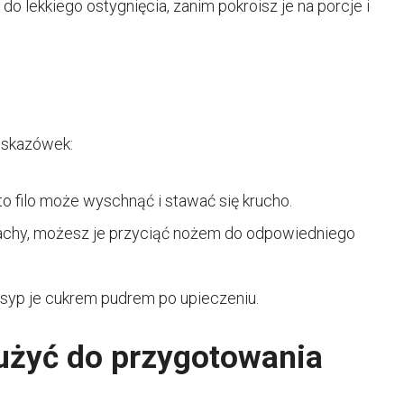
e do lekkiego ostygnięcia, zanim pokroisz je na porcje i
 wskazówek:
o filo może wyschnąć i stawać się krucho.
j blachy, możesz je przyciąć nożem do odpowiedniego
posyp je cukrem pudrem po upieczeniu.
użyć do przygotowania