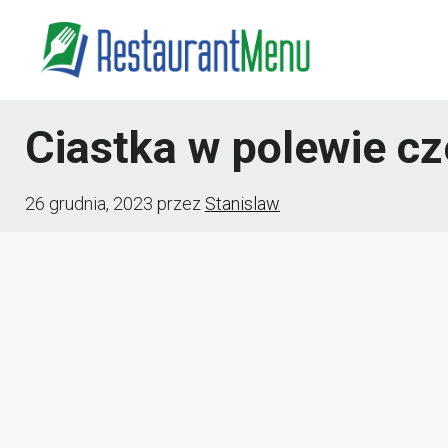
Przejdź
do
treści
Ciastka w polewie c
26 grudnia, 2023
przez
Stanislaw