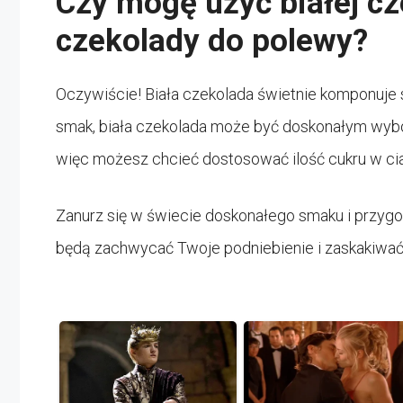
Czy mogę użyć białej cz
czekolady do polewy?
Oczywiście! Biała czekolada świetnie komponuje s
smak, biała czekolada może być doskonałym wybore
więc możesz chcieć dostosować ilość cukru w ci
Zanurz się w świecie doskonałego smaku i przygo
będą zachwycać Twoje podniebienie i zaskakiwa