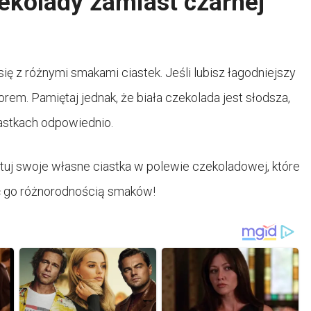
ekolady zamiast czarnej
ię z różnymi smakami ciastek. Jeśli lubisz łagodniejszy
m. Pamiętaj jednak, że biała czekolada jest słodsza,
astkach odpowiednio.
tuj swoje własne ciastka w polewie czekoladowej, które
ć go różnorodnością smaków!