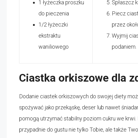
1 łyżeczka proszku
Spłaszcz ku
do pieczenia
Piecz cias
1/2 łyżeczki
przez około
ekstraktu
Wyjmij cias
waniliowego
podaniem.
Ciastka orkiszowe dla z
Dodanie ciastek orkiszowych do swojej diety moż
spożywać jako przekąskę, deser lub nawet śniadani
pomogą utrzymać stabilny poziom cukru we krwi.
przypadnie do gustu nie tylko Tobie, ale także Two