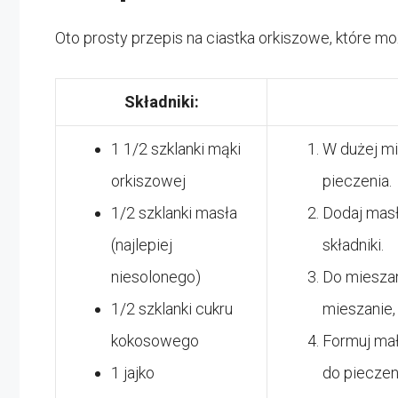
Oto prosty przepis na ciastka orkiszowe, które 
Składniki:
1 1/2 szklanki mąki
W dużej m
orkiszowej
pieczenia.
1/2 szklanki masła
Dodaj masł
(najlepiej
składniki.
niesolonego)
Do mieszank
1/2 szklanki cukru
mieszanie, 
kokosowego
Formuj małe
1 jajko
do pieczen